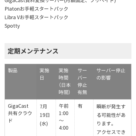
GigaCast資料変換サーバー(月額固定、プリペイド)
Platonお手軽スタートパック
Libra Vお手軽スタートパック
Spotty
定期メンテナンス
製品
実施
実施
サー
サーバー停止
日
時間
バー
の影響
（日本
停止
時間）
有無
GigaCast
午前
有
7月
瞬断が発生す
共有クラウ
1:00
19日
る可能性があ
ド
～
(水)
ります。
4:00
アクセスでき