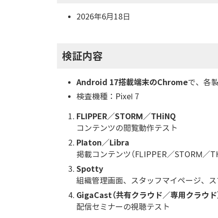
2026年6月18日
検証内容
Android 17搭載端末のChrome
で、各製
検査機種：Pixel 7
FLIPPER／STORM／THiNQ
コンテンツの閲覧動作テスト
Platon／Libra
掲載コンテンツ（FLIPPER／STORM／T
Spotty
組織管理画面、スタッフマイページ、ス
GigaCast（共有クラウド／専用クラウド
配信セミナーの視聴テスト